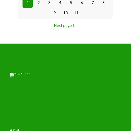
1
2
3
4
5
6
7
8
9
10
11
Next page
APSI