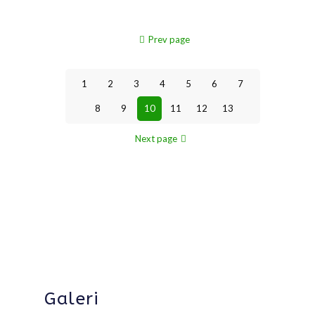
Prev page
1
2
3
4
5
6
7
8
9
10
11
12
13
Next page
Galeri