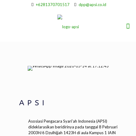
+6281370701517
dpp@apsi.co.id
A P S I
Asosiasi Pengacara Syari’ah Indonesia (APSI)
dideklarasikan beridirinya pada tanggal 8 Pebruari
2003H/6 Dzulhijjah 1423H di aula Kampus 1 IAIN